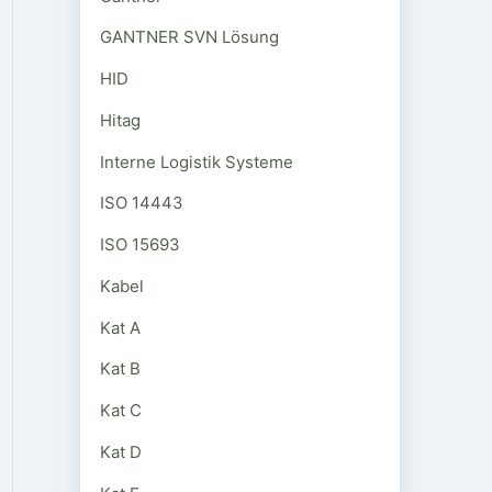
GANTNER SVN Lösung
HID
Hitag
Interne Logistik Systeme
ISO 14443
ISO 15693
Kabel
Kat A
Kat B
Kat C
Kat D