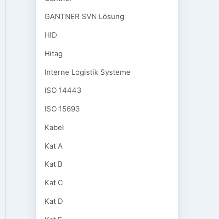
GANTNER SVN Lösung
HID
Hitag
Interne Logistik Systeme
ISO 14443
ISO 15693
Kabel
Kat A
Kat B
Kat C
Kat D