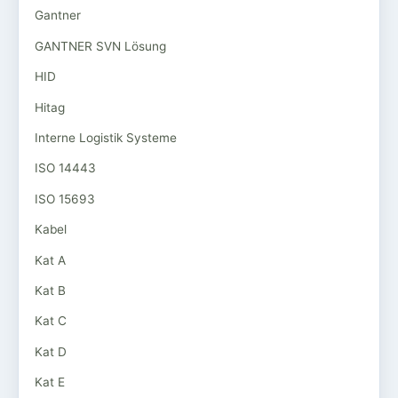
Gantner
GANTNER SVN Lösung
HID
Hitag
Interne Logistik Systeme
ISO 14443
ISO 15693
Kabel
Kat A
Kat B
Kat C
Kat D
Kat E