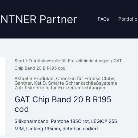
GANTNER Partner
FAQs
Portfolio
Start
/
Zutrittskontrolle für Freizeiteinrichtungen
/ GAT
Chip Band 20 B R195 cod
Aktuelle Produkte
,
Check-in für Fitness Clubs
,
Gantner
,
Kat D
,
Smarte Schrankschließsysteme
,
Zutrittskontrolle für Freizeiteinrichtungen
GAT Chip Band 20 B R195
cod
Silikonarmband, Pantone 185C rot, LEGIC® 256
MIM, Umfang 195mm, dehnbar, codiert