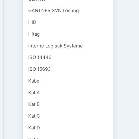
GANTNER SVN Lösung
HID
Hitag
Interne Logistik Systeme
ISO 14443
ISO 15693
Kabel
Kat A
Kat B
Kat C
Kat D