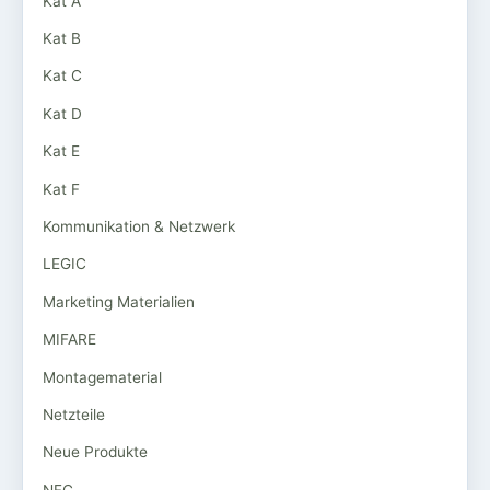
Kat A
Kat B
Kat C
Kat D
Kat E
Kat F
Kommunikation & Netzwerk
LEGIC
Marketing Materialien
MIFARE
Montagematerial
Netzteile
Neue Produkte
NFC