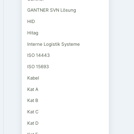
GANTNER SVN Lösung
HID
Hitag
Interne Logistik Systeme
ISO 14443
ISO 15693
Kabel
Kat A
Kat B
Kat C
Kat D