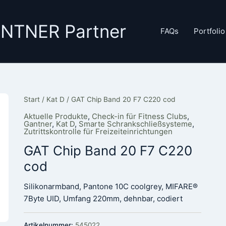
GANTNER Partner
FAQs
Portfolio
Start
/
Kat D
/ GAT Chip Band 20 F7 C220 cod
Aktuelle Produkte
,
Check-in für Fitness Clubs
,
Gantner
,
Kat D
,
Smarte Schrankschließsysteme
,
Zutrittskontrolle für Freizeiteinrichtungen
GAT Chip Band 20 F7 C220
cod
Silikonarmband, Pantone 10C coolgrey, MIFARE®
7Byte UID, Umfang 220mm, dehnbar, codiert
Artikelnummer:
545022