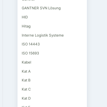
GANTNER SVN Lösung
HID
Hitag
Interne Logistik Systeme
ISO 14443
ISO 15693
Kabel
Kat A
Kat B
Kat C
Kat D