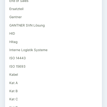
End of Sales
Ersatzteil
Gantner
GANTNER SVN Lösung
HID
Hitag
Interne Logistik Systeme
ISO 14443
ISO 15693
Kabel
Kat A
Kat B
Kat C