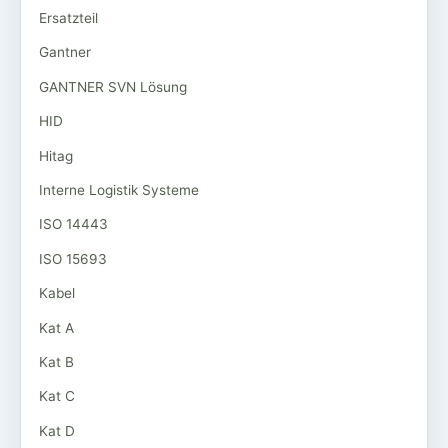
Ersatzteil
Gantner
GANTNER SVN Lösung
HID
Hitag
Interne Logistik Systeme
ISO 14443
ISO 15693
Kabel
Kat A
Kat B
Kat C
Kat D