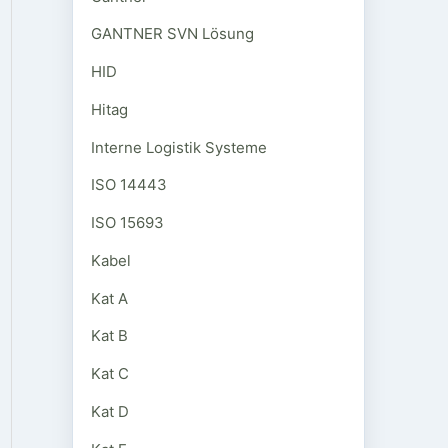
GANTNER SVN Lösung
HID
Hitag
Interne Logistik Systeme
ISO 14443
ISO 15693
Kabel
Kat A
Kat B
Kat C
Kat D