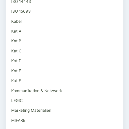
ISO 14443
ISO 15693
Kabel
Kat A
Kat B
Kat C
Kat D
Kat E
Kat F
Kommunikation & Netzwerk
LEGIC
Marketing Materialien
MIFARE