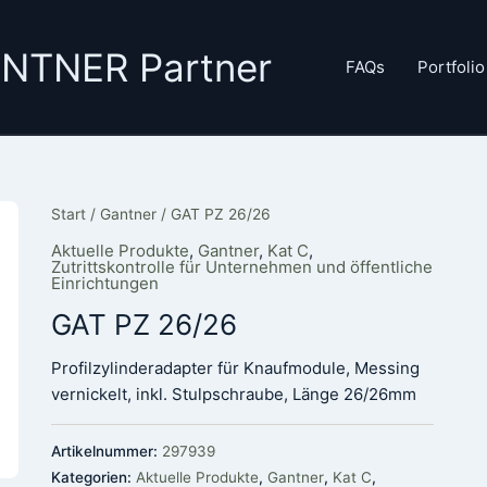
GANTNER Partner
FAQs
Portfolio
Start
/
Gantner
/ GAT PZ 26/26
Aktuelle Produkte
,
Gantner
,
Kat C
,
Zutrittskontrolle für Unternehmen und öffentliche
Einrichtungen
GAT PZ 26/26
Profilzylinderadapter für Knaufmodule, Messing
vernickelt, inkl. Stulpschraube, Länge 26/26mm
Artikelnummer:
297939
Kategorien:
Aktuelle Produkte
,
Gantner
,
Kat C
,