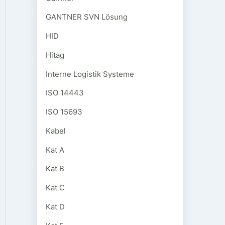
GANTNER SVN Lösung
HID
Hitag
Interne Logistik Systeme
ISO 14443
ISO 15693
Kabel
Kat A
Kat B
Kat C
Kat D