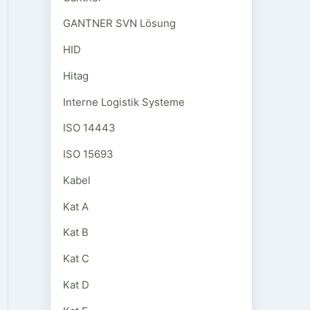
GANTNER SVN Lösung
HID
Hitag
Interne Logistik Systeme
ISO 14443
ISO 15693
Kabel
Kat A
Kat B
Kat C
Kat D