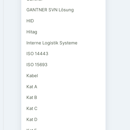
GANTNER SVN Lösung
HID
Hitag
Interne Logistik Systeme
ISO 14443
ISO 15693
Kabel
Kat A
Kat B
Kat C
Kat D