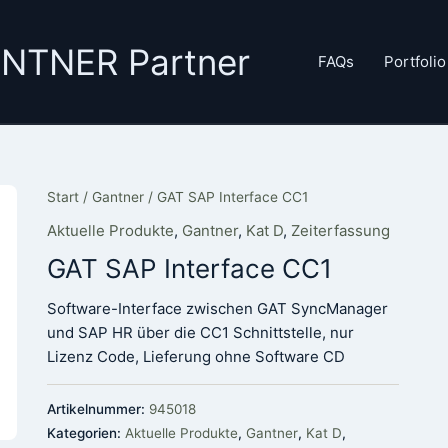
GANTNER Partner
FAQs
Portfolio
Start
/
Gantner
/ GAT SAP Interface CC1
Aktuelle Produkte
,
Gantner
,
Kat D
,
Zeiterfassung
GAT SAP Interface CC1
Software-Interface zwischen GAT SyncManager
und SAP HR über die CC1 Schnittstelle, nur
Lizenz Code, Lieferung ohne Software CD
Artikelnummer:
945018
Kategorien:
Aktuelle Produkte
,
Gantner
,
Kat D
,