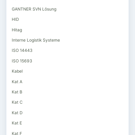
GANTNER SVN Lösung
HID
Hitag
Interne Logistik Systeme
ISO 14443
ISO 15693
Kabel
Kat A
Kat B
Kat C
Kat D
Kat E
Kat F