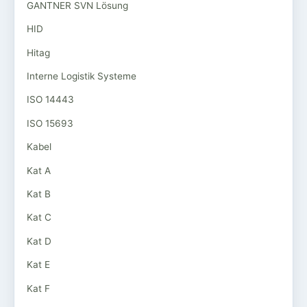
GANTNER SVN Lösung
HID
Hitag
Interne Logistik Systeme
ISO 14443
ISO 15693
Kabel
Kat A
Kat B
Kat C
Kat D
Kat E
Kat F