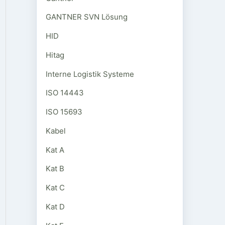
GANTNER SVN Lösung
HID
Hitag
Interne Logistik Systeme
ISO 14443
ISO 15693
Kabel
Kat A
Kat B
Kat C
Kat D