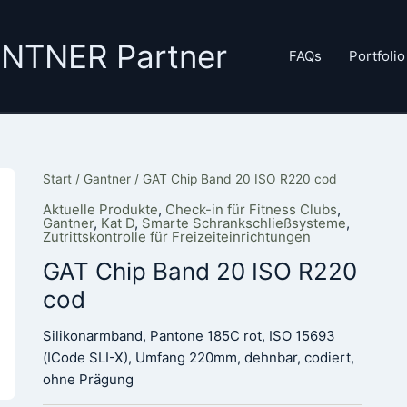
GANTNER Partner
FAQs
Portfolio
Start
/
Gantner
/ GAT Chip Band 20 ISO R220 cod
Aktuelle Produkte
,
Check-in für Fitness Clubs
,
Gantner
,
Kat D
,
Smarte Schrankschließsysteme
,
Zutrittskontrolle für Freizeiteinrichtungen
GAT Chip Band 20 ISO R220
cod
Silikonarmband, Pantone 185C rot, ISO 15693
(ICode SLI-X), Umfang 220mm, dehnbar, codiert,
ohne Prägung