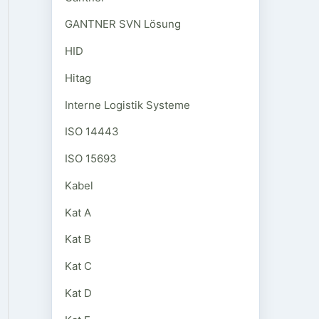
GANTNER SVN Lösung
HID
Hitag
Interne Logistik Systeme
ISO 14443
ISO 15693
Kabel
Kat A
Kat B
Kat C
Kat D