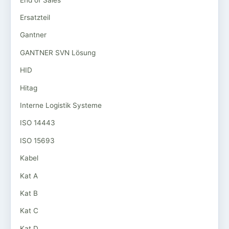
Ersatzteil
Gantner
GANTNER SVN Lösung
HID
Hitag
Interne Logistik Systeme
ISO 14443
ISO 15693
Kabel
Kat A
Kat B
Kat C
Kat D