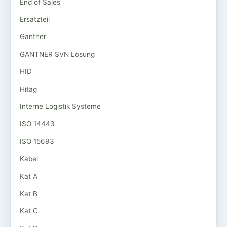
End of Sales
Ersatzteil
Gantner
GANTNER SVN Lösung
HID
Hitag
Interne Logistik Systeme
ISO 14443
ISO 15693
Kabel
Kat A
Kat B
Kat C