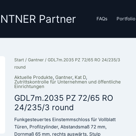
GANTNER Partner
FAQs
Portfolio
Start
/
Gantner
/ GDL7m.2035 PZ 72/65 RO 24/235/3
round
Aktuelle Produkte
,
Gantner
,
Kat D
,
Zutrittskontrolle für Unternehmen und öffentliche
Einrichtungen
GDL7m.2035 PZ 72/65 RO
24/235/3 round
Funkgesteuertes Einstemmschloss für Vollblatt
Türen, Profilzylinder, Abstandsmaß 72 mm,
Dornmaß 65 mm, rechts auswärts, Stulp