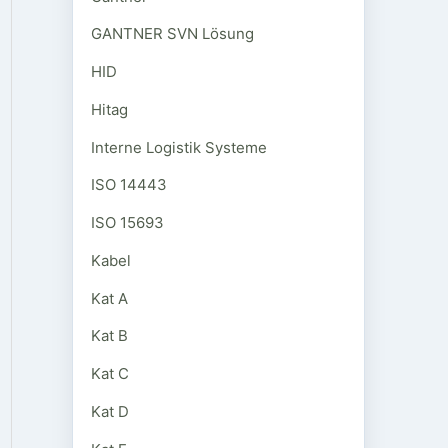
GANTNER SVN Lösung
HID
Hitag
Interne Logistik Systeme
ISO 14443
ISO 15693
Kabel
Kat A
Kat B
Kat C
Kat D