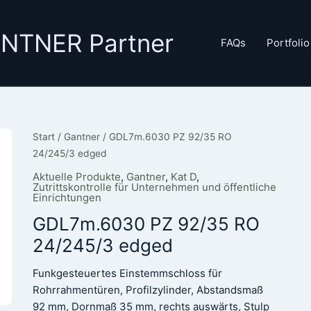
GANTNER Partner
FAQs
Portfolio
Start
/
Gantner
/ GDL7m.6030 PZ 92/35 RO
24/245/3 edged
Aktuelle Produkte
,
Gantner
,
Kat D
,
Zutrittskontrolle für Unternehmen und öffentliche
Einrichtungen
GDL7m.6030 PZ 92/35 RO
24/245/3 edged
Funkgesteuertes Einstemmschloss für
Rohrrahmentüren, Profilzylinder, Abstandsmaß
92 mm, Dornmaß 35 mm, rechts auswärts, Stulp