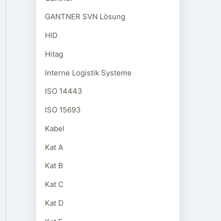
GANTNER SVN Lösung
HID
Hitag
Interne Logistik Systeme
ISO 14443
ISO 15693
Kabel
Kat A
Kat B
Kat C
Kat D