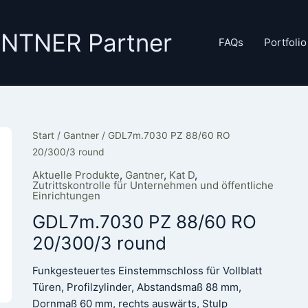
GANTNER Partner
FAQs
Portfolio
Start
/
Gantner
/ GDL7m.7030 PZ 88/60 RO
20/300/3 round
Aktuelle Produkte
,
Gantner
,
Kat D
,
Zutrittskontrolle für Unternehmen und öffentliche
Einrichtungen
GDL7m.7030 PZ 88/60 RO
20/300/3 round
Funkgesteuertes Einstemmschloss für Vollblatt
Türen, Profilzylinder, Abstandsmaß 88 mm,
Dornmaß 60 mm, rechts auswärts, Stulp