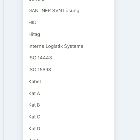
GANTNER SVN Lösung
HID
Hitag
Interne Logistik Systeme
ISO 14443
ISO 15693
Kabel
Kat A
Kat B
Kat C
Kat D