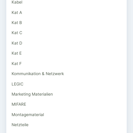
Kabel
Kat A
Kat B
Kat C
Kat D
Kat E
Kat F
Kommunikation & Netzwerk
LEGIC
Marketing Materialien
MIFARE
Montagematerial
Netzteile